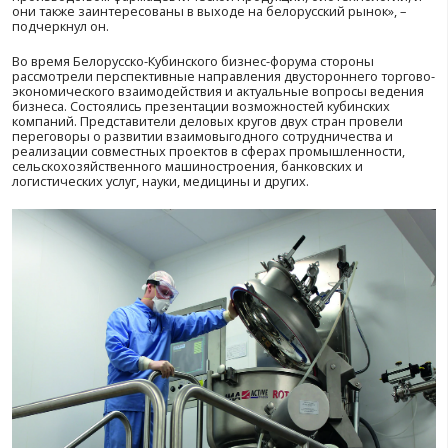
промышленных палат двух стран идет непрерывный 
деловыми контактами и предложениями, информацие
выставочно-ярмарочных мероприятиях, конференция
семинарах и других мероприятиях. Он пригласил куби
компании в следующем году принять участие в крупны
международных выставочных и конгрессных меропри
Беларуси: «Белагро», ТIBО, Промышленно-инвестицио
форуме и других. «Уверен, что установление контакто
представителями бизнес-сообщества Беларуси и Кубы
способствовать дальнейшему развитию торгово-экон
отношений двух стран», – подчеркнул заместитель пр
БелТПП.
Чрезвычайный и Полномочный Посол Кубы в Беларуси
Перес Бенитес отметил, что белорусско-кубинские свя
опираются на прочный фундамент дружбы, широкого 
интересов, доверительный политический диалог на 
высоком уровнях. Кубинская сторона заинтересована 
сотрудничестве с белорусским бизнесом в области ме
машиностроении, в сфере цифровой экономики и тури
может содействовать совершенствованию медицины, т
направление у нас очень развито, – рассказал Чрезв
Полномочный Посол. – Также возможно развивать