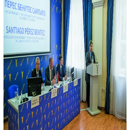
сообщества Беларуси и Кубы способствует дальнейше
торгово-экономических отношений.
27 сентября в Белорусской торгово-промышленной па
состоялся Белорусско-­Кубинский бизнес-­форум, орга
БелТПП совместно с Торговой палатой Кубы при содей
Посольства Республики Куба в Республике Беларусь и
дипломатической миссии Беларуси в Республике Куба 
визита в Минск делегации кубинских деловых кругов.