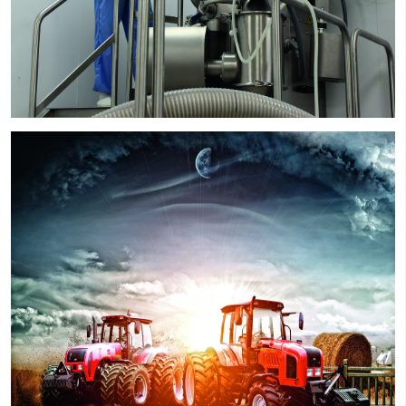
взаимодействие в машиностроении: нам интересна по
запчастей для ремонта и восстановления тракторов, г
МАЗ, «АМКОДОР», автобусов. Мы можем заниматься сб
создавать проекты по поставке этой техники на рыно
Америки. К решению этих вопросов надо подходить ги
работая вместе, мы сможем преодолеть все барьеры»
Президент Торговой палаты Кубы Антонио Луис Карри
Корона отметил, что на бизнес-форуме планируется д
конкретных соглашений с белорусскими компаниями. 
обстановка в мире сложная, тем не менее из-за транс
кубинской экономике планируется наиболее плотное
сотрудничество в сфере сельского хозяйства и произв
продуктов питания. Также на Кубе востребованы бело
технологии, тракторная, грузовая продукция и их обсл
Кубу можно расценивать как мост на рынок близлежащи
составе кубинской делегации есть компании, которые
производством фармацевтической продукции, биотехн
они также заинтересованы в выходе на белорусский р
подчеркнул он.
Во время Белорусско-Кубинского бизнес-форума стор
рассмотрели перспективные направления двусторонне