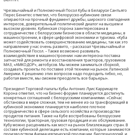
В приветственном выступлении заместитель председ
БелТПП Денис Мелешкин отметил, что бизнес-форум –
встреча представителей бизнеса двух стран за долгое
интерес, который данное мероприятие вызвало у бел
предприятий, свидетельствует о значительном потен
двустороннего сотрудничества.
«Для Беларуси Куба – партнер по экспортно-импортны
операциям. Вместе с тем Куба рассматривается как пл
выхода на большой рынок Латинской Америки – Венес
Боливию и другие крупные страны этого региона. Мы 
позиционируем Беларусь как платформу для выхода н
рынок Евразийского экономического союза, в том чис
международным проектам, которые реализуются на т
нашей страны. К примеру, в «Великом камне» или сво
экономических зонах есть возможность размещения 
производств, инновационных проектов кубинской сто
можно рассматривать как рынок потенциальных поку
изготовленной продукции», – отметил заместитель пр
БелТПП.
Денис Мелешкин также отметил, что по линии торгово