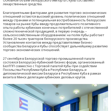
Чистейший океан и белоснежные пляжи Кубы привле
туристов со всего мира, в том числе и из Беларуси. Тур
важное направление двустороннего взаимодействия. 
время далеко не единственное.
Куба является важным торговым партнером Беларуси 
Америке. Товарооборот двух стран в 2021 году составил
долларов США, более 20 млн из которых приходится н
белорусского экспорта. Его основу составляют
сельскохозяйственные машины и оборудование, груз
автомобили, двигатели внутреннего сгорания, шины, з
Основной объем белорусского импорта с Кубы состав
лекарственные средства.
Благоприятными факторами для развития торгово-эк
отношений остаются высокий уровень политических
между странами и потенциальная востребованность б
товаров на рынке Кубы ввиду продолжительного пози
опыта работы кубинских конечных потребителей с от
сложнотехнической продукцией, в первую очередь –
сельскохозяйственным оборудованием: на полях Кубы
более 20 тысяч тракторов белорусского производства.
Установление контактов между представителями бизн