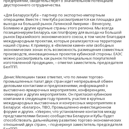
В ходе бизнес-форума выступили заместитель предсе
БелТПП Денис Мелешкин, президент Торговой палаты
Антонио Луис Каррикарте Корона, Чрезвычайный и 
Посол Республики Беларусь в Республике Куба Валери
Барановский (в формате видеообращения), Чрезвыча
Полномочный Посол Кубы в Беларуси Сантьяго Перес 
представители Министерства сельского хозяйства и
продовольствия Республики Беларусь, Минского горис
Индустриального парка «Великой камень» и белорусск
свободных экономических зон.
Белорусский бизнес представили более 90 руководите
специалистов 65 предприятий в сферах, интересных Б
продвижения на кубинский рынок: промышленность,
сельскохозяйственное машиностроение, банковская и
логистическая сферы, наука и медицина. С кубинской 
мероприятии приняли участие 18 представителей биз