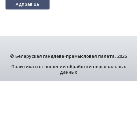
E-mail:
*
Ваша паведамленне:
*