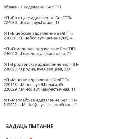
крыніцай звестак у рабоце з пададзенымі ў Палату 
бізнесу запытамі аб пошуку партнёраў або прадукцыі
дадатковай магчымасцю інфармавання аб вашай дзей
папулярызацыі.
Бланк анкеты (у
фармаце
doc
або ў
фармаце
pdf
).
Запоўненую анкету члена БелГПП трэба накіраваць Бе
адрас: 220029, г.Мінск, вул.Камуністычная, 11 або ў адп
абласное аддзяленне БелГПП:
Абласныя аддзяленні БелГПП
УП «Брэсцкае аддзяленне БелГПП»
224030, г.Брэст, вул.Гогаля, 13
УП «Віцебскае аддзяленне БелГПП»
210001, г.Віцебск, вул.Касманаўтаў, 4
УП «Гомельскае аддзяленне БелГПП»
246050, г.Гомель, вул.Ірынінская, 21