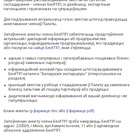
Меню
Беларуская гандлёва-прамысловая палата бачыць адной
задач шырокае распаўсюджванне звестак аб суб’ектах
гаспадарання – членах БелГПП, іх дзейнасці, экспартн
патэнцыяле і прапановах па супрацоўніцтве.
Для падтрымання актуальнасці гэтых звестак штогод п
анкетаванне членаў Палаты.
Запаўненне анкеты члена БелГПП забяспечыць прадс
актуальнай і дакладнай інфармацыі аб прадпрыемстве
(арганізацыі, індывідуальным прадпрымальніку), яго п
або паслугах на
сайце БелГПП
, якая з’яўляецца:
адным з самых папулярных і запатрабаваных пошука
рэсурсаў замежных партнёраў;
інфармацыйнай асновай пры складанні штогод выд
БелГПП каталога "Беларускія экспарцёры" (гіперспа
раздзел);