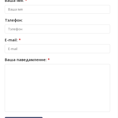
УП «Гродзенскае аддзяленне БелГПП»
230023, г.Гродна, вул.Савецкая, 23а
УП «Мінскае аддзяленне БелГПП»
220113, г.Мінск, вул.Я.Коласа, 65
220029, г.Мінск, вул.Камуністычная, 11
УП «Магілёўскае аддзяленне БелГПП»
212022, г. Магілёў, вул. Цыялкоўскага, 1
ЗАДАЦЬ ПЫТАННЕ
Ваша імя:
*
Тэлефон: